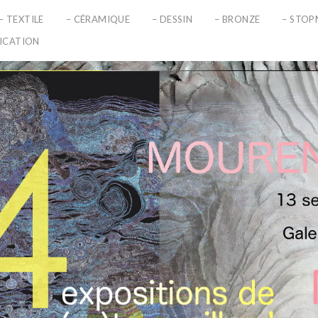
– TEXTILE
– CÉRAMIQUE
– DESSIN
– BRONZE
– STO
LICATION