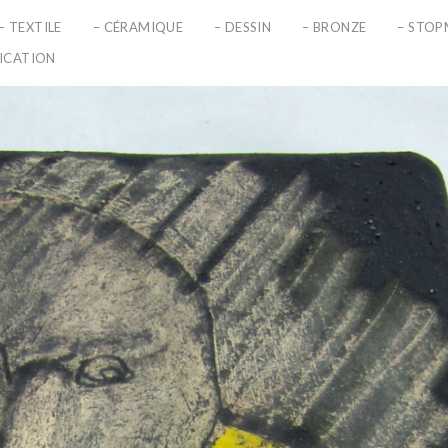
– TEXTILE
– CÉRAMIQUE
– DESSIN
– BRONZE
– STO
LICATION