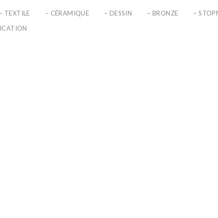
– TEXTILE
– CÉRAMIQUE
– DESSIN
– BRONZE
– STO
LICATION