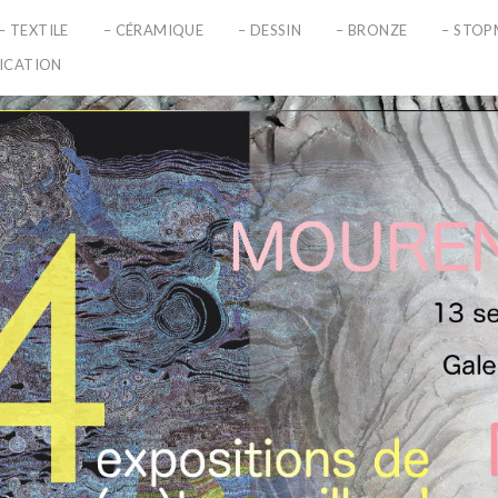
– TEXTILE
– CÉRAMIQUE
– DESSIN
– BRONZE
– STO
LICATION