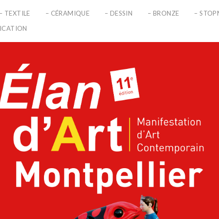
– TEXTILE
– CÉRAMIQUE
– DESSIN
– BRONZE
– STO
LICATION