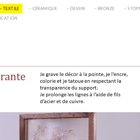
– TEXTILE
– CÉRAMIQUE
– DESSIN
– BRONZE
– STO
LICATION