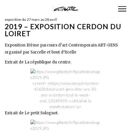
exposition du 27 mars au 28 avril
2019 – EXPOSITION CERDON DU
LOIRET
Exposition 10ème parcours d’art Contemporain ART-GENS
organisé par Sarcelle et bout d’ficelle
Extrait de La république du centre.
<a href= »https://www.larep.fr/cerdon-
45620/loisirs/art-gens-fete-ses-10-
ans-a-cerdon-tout-le-week-
end_13549459/ »>détail de la
manifestation</a>
Extrait de Le petit Solognot.