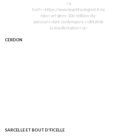
<a
href= »https://www.lepetitsolognot.fr/ce
rdon-art-gens-10e-edition-du-
parcours-dart-contempora »>détail de
la manifestation</a>
CERDON
SARCELLE ET BOUT D'FICELLE