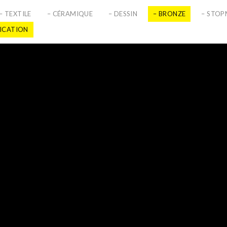
– TEXTILE
– CÉRAMIQUE
– DESSIN
– BRONZE
– STO
LICATION